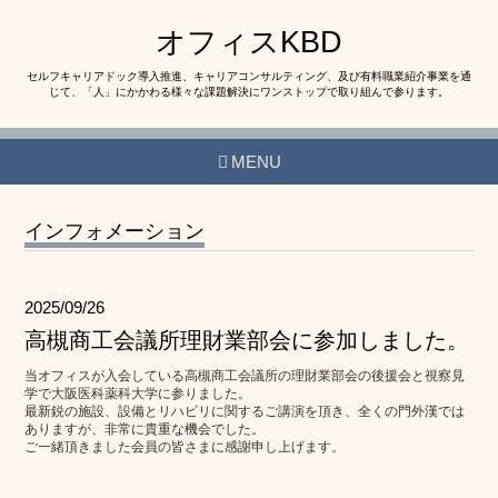
オフィスKBD
セルフキャリアドック導入推進、キャリアコンサルティング、及び有料職業紹介事業を通
じて、「人」にかかわる様々な課題解決にワンストップで取り組んで参ります。
MENU
インフォメーション
2025/09/26
高槻商工会議所理財業部会に参加しました。
当オフィスが入会している高槻商工会議所の理財業部会の後援会と視察見
学で大阪医科薬科大学に参りました。
最新鋭の施設、設備とリハビリに関するご講演を頂き、全くの門外漢では
ありますが、非常に貴重な機会でした。
ご一緒頂きました会員の皆さまに感謝申し上げます。