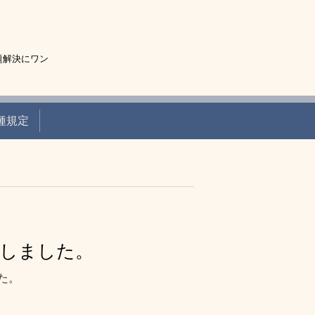
題解決にワン
種規定
しました。
た。